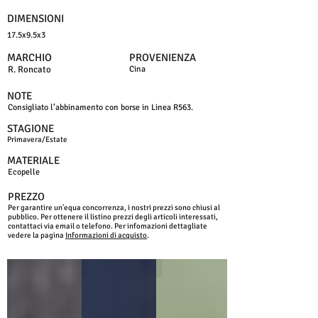
DIMENSIONI
17.5x9.5x3
MARCHIO
PROVENIENZA
R. Roncato
Cina
NOTE
Consigliato l’abbinamento con borse in Linea R563.
STAGIONE
Primavera/Estate
MATERIALE
Ecopelle
PREZZO
Per garantire un'equa concorrenza, i nostri prezzi sono chiusi al
pubblico. Per ottenere il listino prezzi degli articoli interessati,
contattaci via email o telefono. Per infomazioni dettagliate
vedere la pagina
Informazioni di acquisto
.
NERO
BLU
VERDE