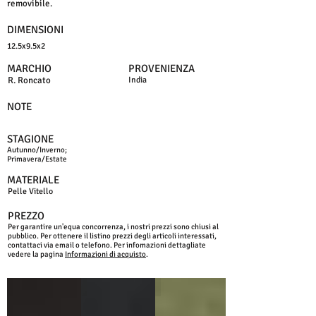
removibile.
DIMENSIONI
12.5x9.5x2
MARCHIO
PROVENIENZA
R. Roncato
India
NOTE
STAGIONE
Autunno/Inverno;
Primavera/Estate
MATERIALE
Pelle Vitello
PREZZO
Per garantire un'equa concorrenza, i nostri prezzi sono chiusi al
pubblico. Per ottenere il listino prezzi degli articoli interessati,
contattaci via email o telefono. Per infomazioni dettagliate
vedere la pagina
Informazioni di acquisto
.
NERO
BLU
VERDE