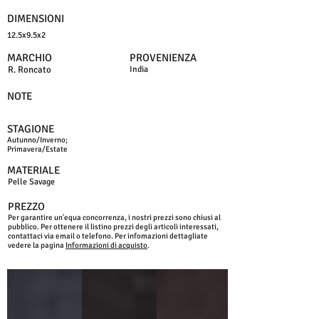
DIMENSIONI
12.5x9.5x2
MARCHIO
PROVENIENZA
R. Roncato
India
NOTE
STAGIONE
Autunno/Inverno;
Primavera/Estate
MATERIALE
Pelle Savage
PREZZO
Per garantire un'equa concorrenza, i nostri prezzi sono chiusi al
pubblico. Per ottenere il listino prezzi degli articoli interessati,
contattaci via email o telefono. Per infomazioni dettagliate
vedere la pagina
Informazioni di acquisto
.
BLU
NERO
MORO