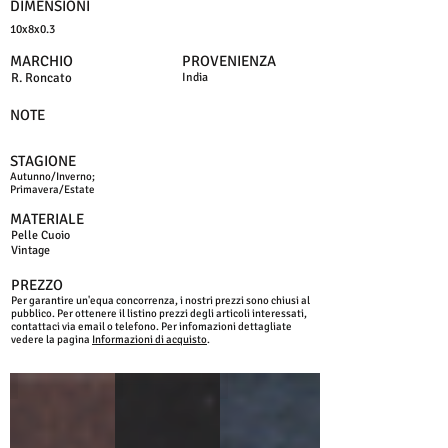
DIMENSIONI
10x8x0.3
MARCHIO
PROVENIENZA
R. Roncato
India
NOTE
STAGIONE
Autunno/Inverno;
Primavera/Estate
MATERIALE
Pelle Cuoio
Vintage
PREZZO
Per garantire un'equa concorrenza, i nostri prezzi sono chiusi al
pubblico. Per ottenere il listino prezzi degli articoli interessati,
contattaci via email o telefono. Per infomazioni dettagliate
vedere la pagina
Informazioni di acquisto
.
MORO
NERO
BLU