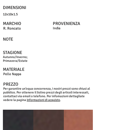
DIMENSIONI
12x10x1.5
MARCHIO
PROVENIENZA
R. Roncato
India
NOTE
STAGIONE
Autunno/Inverno;
Primavera/Estate
MATERIALE
Pelle Nappa
PREZZO
Per garantire un'equa concorrenza, i nostri prezzi sono chiusi al
pubblico. Per ottenere il listino prezzi degli articoli interessati,
contattaci via email o telefono. Per infomazioni dettagliate
vedere la pagina
Informazioni di acquisto
.
NERO
T. MORO
MARRONE