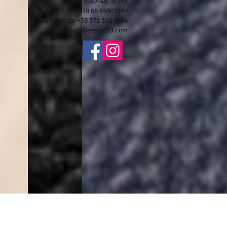
Isola L n. 47-48, Roma
Tel. +39 06 65003190
WhatsApp: +39 371 312 8494
email :
web@essepi10.com