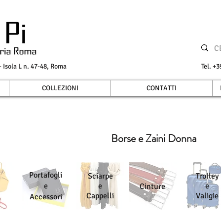
Isola L n. 47-48, Roma
Tel.
COLLEZIONI
CONTATTI
Borse e Zaini Donna
Portafogli
Sciarpe
Trolley
e
e
e
Cinture
Cappelli
Valigie
Accessori