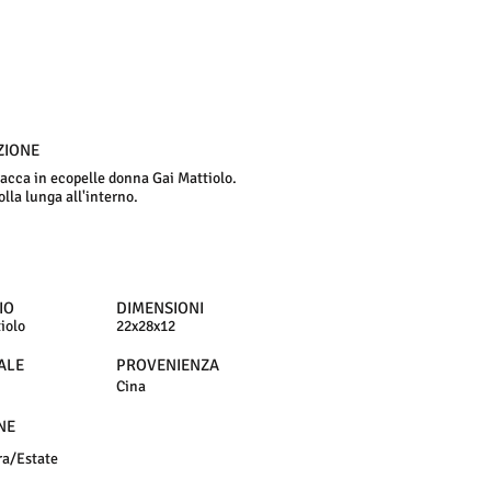
ZIONE
sacca in ecopelle donna Gai Mattiolo.
lla lunga all'interno.
IO
DIMENSIONI
iolo
22x28x12
ALE
PROVENIENZA
Cina
NE
ra/Estate