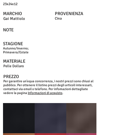
23x24x12
MARCHIO
PROVENIENZA
Gai Mattiolo
Cina
NOTE
STAGIONE
Autunno/Inverno;
Primavera/Estate
MATERIALE
Pelle Dollaro
PREZZO
Per garantire un'equa concorrenza, i nostri prezzi sono chiusi al
pubblico. Per ottenere il listino prezzi degli articoli interessati,
contattaci via email o telefono. Per infomazioni dettagliate
vedere la pagina
Informazioni di acquisto
.
NERO
BLU
MORO