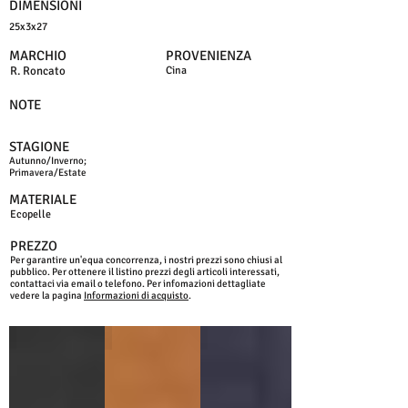
DIMENSIONI
25x3x27
MARCHIO
PROVENIENZA
R. Roncato
Cina
NOTE
STAGIONE
Autunno/Inverno;
Primavera/Estate
MATERIALE
Ecopelle
PREZZO
Per garantire un'equa concorrenza, i nostri prezzi sono chiusi al
pubblico. Per ottenere il listino prezzi degli articoli interessati,
contattaci via email o telefono. Per infomazioni dettagliate
vedere la pagina
Informazioni di acquisto
.
NERO
MARRONE
BLU