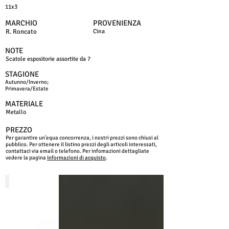
11x3
MARCHIO
PROVENIENZA
R. Roncato
Cina
NOTE
Scatole espositorie assortite da 7
STAGIONE
Autunno/Inverno;
Primavera/Estate
MATERIALE
Metallo
PREZZO
Per garantire un'equa concorrenza, i nostri prezzi sono chiusi al
pubblico. Per ottenere il listino prezzi degli articoli interessati,
contattaci via email o telefono. Per infomazioni dettagliate
vedere la pagina
Informazioni di acquisto
.
NICKEL
CANNA FUCILE