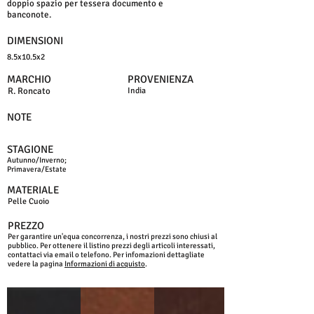
doppio spazio per tessera documento e
banconote.
DIMENSIONI
8.5x10.5x2
MARCHIO
PROVENIENZA
R. Roncato
India
NOTE
STAGIONE
Autunno/Inverno;
Primavera/Estate
MATERIALE
Pelle Cuoio
PREZZO
Per garantire un'equa concorrenza, i nostri prezzi sono chiusi al
pubblico. Per ottenere il listino prezzi degli articoli interessati,
contattaci via email o telefono. Per infomazioni dettagliate
vedere la pagina
Informazioni di acquisto
.
NERO
MARRONE
T.MORO