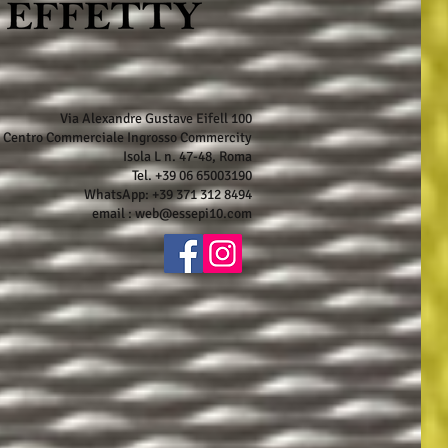
Via Alexandre Gustave Eifell 100
Centro Commerciale Ingrosso Commercity
Isola L n. 47-48, Roma
Tel. +39 06 65003190
WhatsApp: +39 371 312 8494
email :
web@essepi10.com