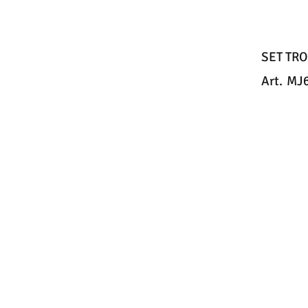
SET TR
Art.
MJ6