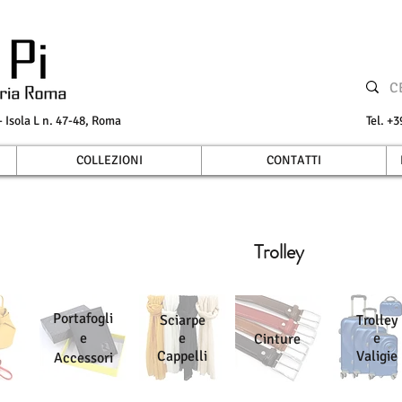
Isola L n. 47-48, Roma
Tel.
COLLEZIONI
CONTATTI
Trolley
Portafogli
Sciarpe
Trolley
e
e
e
Cinture
Cappelli
Valigie
Accessori