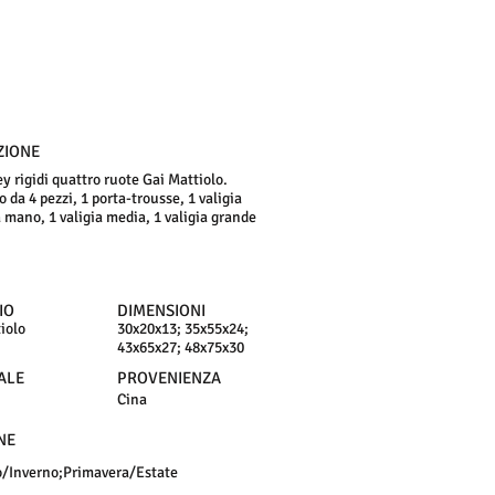
ZIONE
ey rigidi quattro ruote Gai Mattiolo.
da 4 pezzi, 1 porta-trousse, 1 valigia
a mano, 1 valigia media, 1 valigia grande
IO
DIMENSIONI
iolo
30x20x13; 35x55x24;
43x65x27; 48x75x30
ALE
PROVENIENZA
Cina
NE
/Inverno;Primavera/Estate