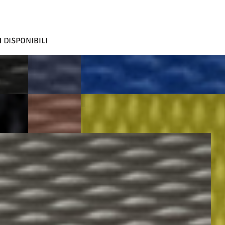
 DISPONIBILI
ITE
BLU
AVIO
CIPRIA
GIALLO
TO