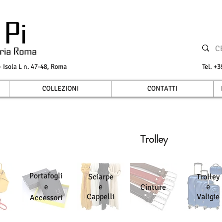
Isola L n. 47-48, Roma
Tel.
COLLEZIONI
CONTATTI
Trolley
Portafogli
Sciarpe
Trolley
e
e
e
Cinture
Cappelli
Valigie
Accessori