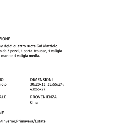
ZIONE
ey rigidi quattro ruote Gai Mattiolo.
da 3 pezzi, 1 porta-trousse, 1 valigia
a mano e 1 valigia media.
IO
DIMENSIONI
iolo
30x20x13; 35x55x24;
43x65x27;
ALE
PROVENIENZA
Cina
NE
/Inverno;Primavera/Estate