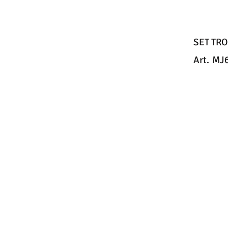
SET TR
Art.
MJ6