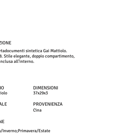
ZIONE
rtadocumenti sintetica Gai Mattiolo.
8. Stile elegante, doppio compartimento,
inclusa all’interno.
IO
DIMENSIONI
iolo
37x29x3
ALE
PROVENIENZA
Cina
NE
/Inverno;Primavera/Estate