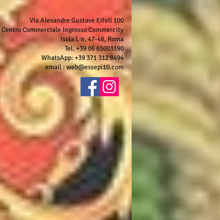
Via Alexandre Gustave Eifell 100
Centro Commerciale Ingrosso Commercity
Isola L n. 47-48, Roma
Tel. +39 06 65003190
WhatsApp: +39 371 312 8494
email :
web@essepi10.com