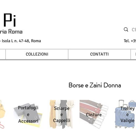
Isola L n. 47-48, Roma
Tel.
COLLEZIONI
CONTATTI
Borse e Zaini Donna
Portafogli
Sciarpe
Trolley
e
e
e
Cinture
Cappelli
Valigie
Accessori