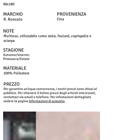
90x180
MARCHIO
PROVENIENZA
R. Roncato
Cina
NOTE
Multiuso, utilizzabile come stola, foulard, coprispalle e
sciarpa
STAGIONE
Autunno/Inverno;
Primavera/Estate
MATERIALE
100% Poliestere
PREZZO
Per garantire un'equa concorrenza, i nostri prezzi sono chiusi al
pubblico. Per ottenere il listino prezzi degli articoli interessati,
contattaci via email o telefono. Per infomazioni dettagliate
vedere la pagina
Informazioni di acquisto
.
GRIGIO
NERO