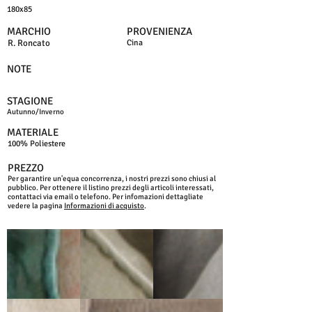
180x85
MARCHIO
PROVENIENZA
R. Roncato
Cina
NOTE
STAGIONE
Autunno/Inverno
MATERIALE
100% Poliestere
PREZZO
Per garantire un'equa concorrenza, i nostri prezzi sono chiusi al
pubblico. Per ottenere il listino prezzi degli articoli interessati,
contattaci via email o telefono. Per infomazioni dettagliate
vedere la pagina
Informazioni di acquisto
.
VERDE
TAUPE
NERO
ROSA
CAMEL