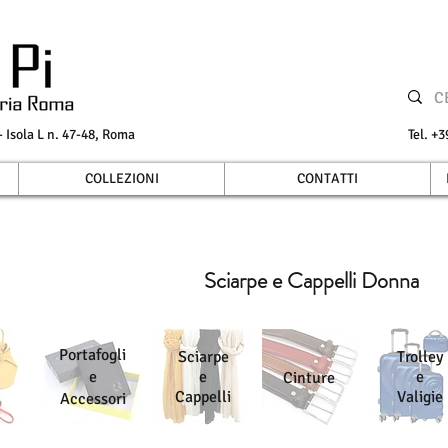
Isola L n. 47-48, Roma
Tel.
COLLEZIONI
CONTATTI
Sciarpe e Cappelli Donna
Portafogli
Sciarpe
Trolley
e
e
e
Cinture
Cappelli
Valigie
Accessori