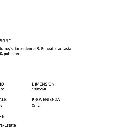
ZIONE
tume/sciarpa donna R. Roncato fantasia
0% poliestere.
IO
DIMENSIONI
ato
180x260
ALE
PROVENIENZA
re
Cina
NE
ra/Estate