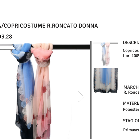
A/COPRICOSTUME R.RONCATO DONNA
93.28
DESCRI
Copricos
fiori 10
MARCH
R. Ronc
MATERI
Polieste
STAGIO
Primave