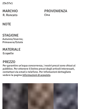
23x37x1
MARCHIO
PROVENIENZA
R. Roncato
Cina
NOTE
STAGIONE
Autunno/Inverno;
Primavera/Estate
MATERIALE
Ecopelle
PREZZO
Per garantire un'equa concorrenza, i nostri prezzi sono chiusi al
pubblico. Per ottenere il listino prezzi degli articoli interessati,
contattaci via email o telefono. Per infomazioni dettagliate
vedere la pagina
Informazioni di acquisto
.
NERO
MORO
BLU