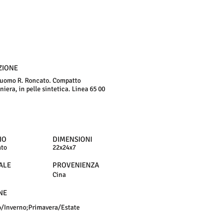
ZIONE
 uomo R. Roncato. Compatto
iera, in pelle sintetica. Linea 65 00
IO
DIMENSIONI
ato
22x24x7
ALE
PROVENIENZA
Cina
NE
/Inverno;Primavera/Estate