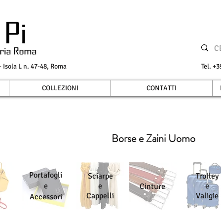
Isola L n. 47-48, Roma
Tel.
COLLEZIONI
CONTATTI
Borse e Zaini Uomo
Portafogli
Sciarpe
Trolley
e
e
e
Cinture
Cappelli
Valigie
Accessori