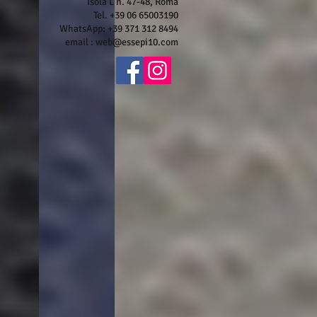
Isola L n. 47-48, Roma
Tel. +39 06 65003190
WhatsApp: +39 371 312 8494
email :
web@essepi10.com