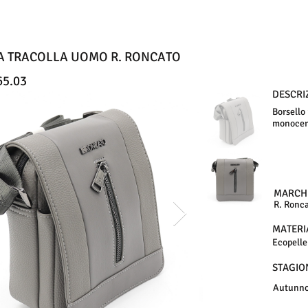
A TRACOLLA UOMO R. RONCATO
65.03
DESCRI
Borsello
monocern
MARCH
R. Ronc
MATERI
Ecopelle
STAGIO
Autunno