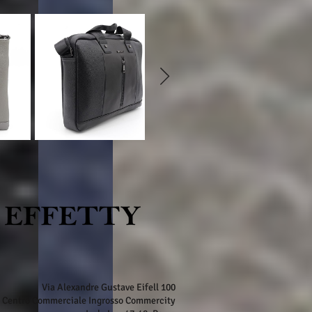
Via Alexandre Gustave Eifell 100
Centro Commerciale Ingrosso Commercity