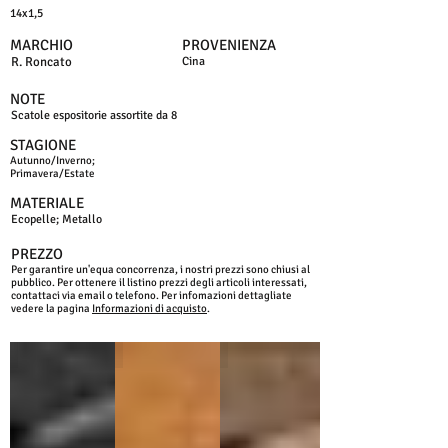
14x1,5
MARCHIO
PROVENIENZA
R. Roncato
Cina
NOTE
Scatole espositorie assortite da 8
STAGIONE
Autunno/Inverno;
Primavera/Estate
MATERIALE
Ecopelle; Metallo
PREZZO
Per garantire un'equa concorrenza, i nostri prezzi sono chiusi al
pubblico. Per ottenere il listino prezzi degli articoli interessati,
contattaci via email o telefono. Per infomazioni dettagliate
vedere la pagina
Informazioni di acquisto
.
NERO
COGNAC
MORO