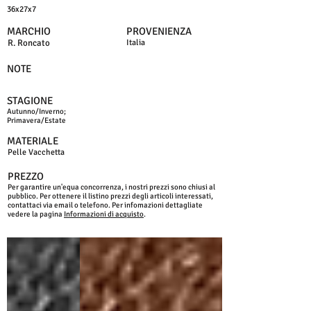
36x27x7
MARCHIO
PROVENIENZA
R. Roncato
Italia
NOTE
STAGIONE
Autunno/Inverno;
Primavera/Estate
MATERIALE
Pelle Vacchetta
PREZZO
Per garantire un'equa concorrenza, i nostri prezzi sono chiusi al
pubblico. Per ottenere il listino prezzi degli articoli interessati,
contattaci via email o telefono. Per infomazioni dettagliate
vedere la pagina
Informazioni di acquisto
.
NERO
T.MORO