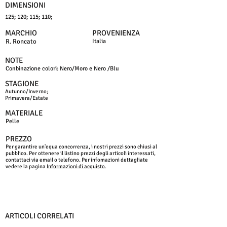
DIMENSIONI
125; 120; 115; 110;
MARCHIO
PROVENIENZA
R. Roncato
Italia
NOTE
Conbinazione colori: Nero/Moro e Nero /Blu
STAGIONE
Autunno/Inverno;
Primavera/Estate
MATERIALE
Pelle
PREZZO
Per garantire un'equa concorrenza, i nostri prezzi sono chiusi al
pubblico. Per ottenere il listino prezzi degli articoli interessati,
contattaci via email o telefono. Per infomazioni dettagliate
vedere la pagina
Informazioni di acquisto
.
ARTICOLI CORRELATI